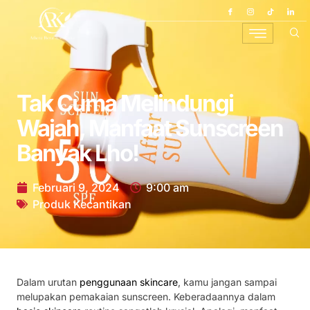
Tak Cuma Melindungi
Wajah, Manfaat Sunscreen
Banyak Lho!
Februari 9, 2024
9:00 am
Produk Kecantikan
Dalam urutan
penggunaan skincare
, kamu jangan sampai
melupakan pemakaian sunscreen. Keberadaannya dalam